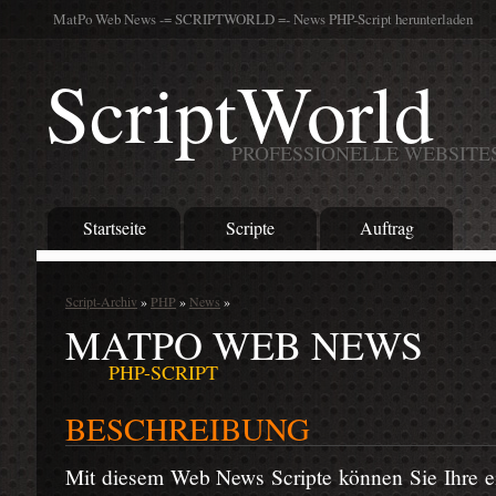
MatPo Web News -= SCRIPTWORLD =- News PHP-Script herunterladen
ScriptWorld
PROFESSIONELLE WEBSITE
Startseite
Scripte
Auftrag
Script-Archiv
»
PHP
»
News
»
MATPO WEB NEWS
PHP-SCRIPT
BESCHREIBUNG
Mit diesem Web News Scripte können Sie Ihre e