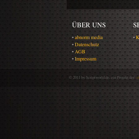
ÜBER UNS
S
abnorm media
K
Datenschutz
AGB
Impressum
© 2011 by Scriptworld.de, ein Projekt der
a