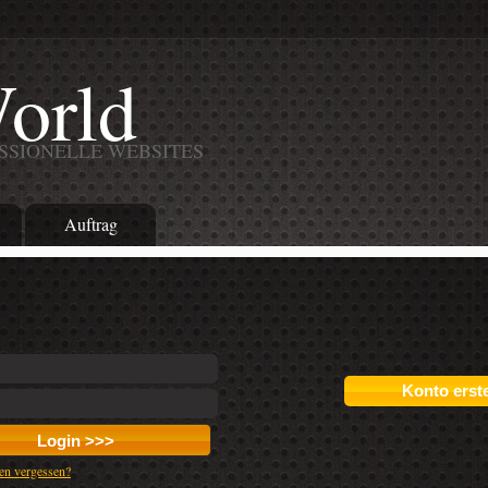
orld
SSIONELLE WEBSITES
Auftrag
Konto erst
en vergessen?