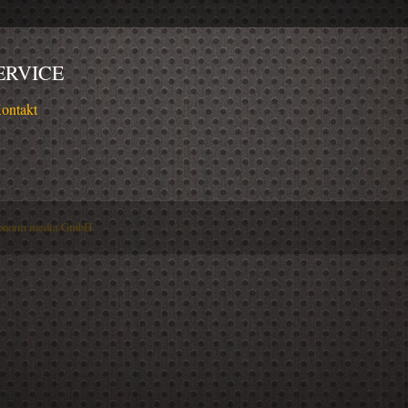
ERVICE
ontakt
bnorm media GmbH