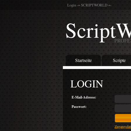
Login -= SCRIPTWORLD =-
ScriptW
PROFE
Startseite
Scripte
LOGIN
E-Mail-Adresse:
Passwort:
Zugangsdat