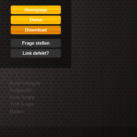
Homepage
Demo
Download
Frage stellen
Link defekt?
Script eintragen
Scriptarchiv
Neue Scripte
TOP-Scripte
Banner