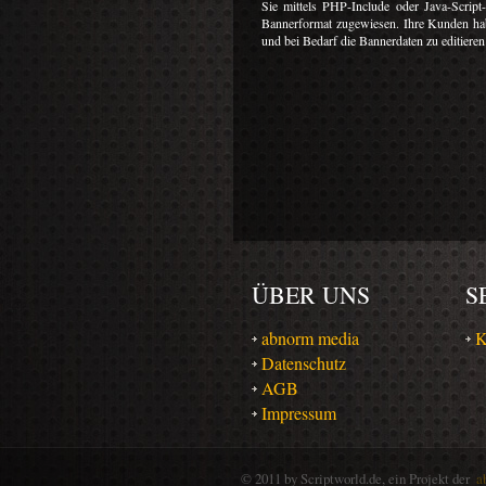
Sie mittels PHP-Include oder Java-Scri
Bannerformat zugewiesen. Ihre Kunden hab
und bei Bedarf die Bannerdaten zu editieren
ÜBER UNS
S
abnorm media
K
Datenschutz
AGB
Impressum
© 2011 by Scriptworld.de, ein Projekt der
a