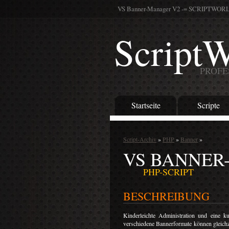
VS Banner-Manager V2 -= SCRIPTWORLD 
ScriptW
PROFE
Startseite
Scripte
Script-Archiv
»
PHP
»
Banner
»
VS BANNER
PHP-SCRIPT
BESCHREIBUNG
Kinderleichte Administration und eine 
verschiedene Bannerformate können gleichz