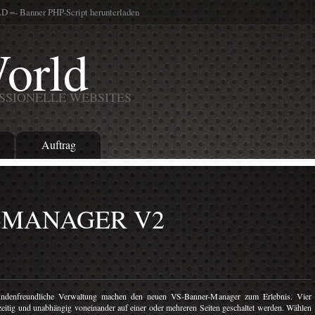
=- Banner PHP-Script herunterladen
orld
SSIONELLE WEBSITES
Auftrag
-MANAGER V2
kundenfreundliche Verwaltung machen den neuen VS-Banner-Manager zum Erlebnis. Vier
eitig und unabhängig voneinander auf einer oder mehreren Seiten geschaltet werden. Wählen