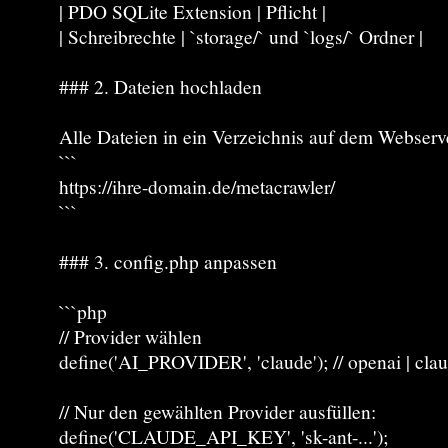
| PDO SQLite Extension | Pflicht |
| Schreibrechte | `storage/` und `logs/` Ordner |
### 2. Dateien hochladen
Alle Dateien in ein Verzeichnis auf dem Webserv
```
https://ihre-domain.de/metacrawler/
```
### 3. config.php anpassen
```php
// Provider wählen
define('AI_PROVIDER', 'claude'); // openai | claud
// Nur den gewählten Provider ausfüllen:
define('CLAUDE_API_KEY', 'sk-ant-...');