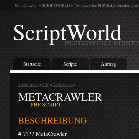
MetaCrawler -= SCRIPTWORLD =- Werbeservice PHP-Script herunterladen
ScriptWorld
PROFESSIONELLE WEBSITE
Startseite
Scripte
Auftrag
Script-Archiv
»
PHP
»
Werbeservice
»
METACRAWLER
PHP-SCRIPT
BESCHREIBUNG
# ???? MetaCrawler