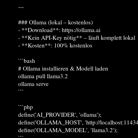
---
### Ollama (lokal – kostenlos)
- **Download**: https://ollama.ai
- **Kein API-Key nötig** – läuft komplett lokal
- **Kosten**: 100% kostenlos
```bash
# Ollama installieren & Modell laden
ollama pull llama3.2
ollama serve
```
```php
define('AI_PROVIDER', 'ollama');
define('OLLAMA_HOST', 'http://localhost:11434
define('OLLAMA_MODEL', 'llama3.2');
```