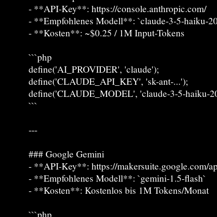
- **API-Key**: https://console.anthropic.com/
- **Empfohlenes Modell**: `claude-3-5-haiku-20
- **Kosten**: ~$0.25 / 1M Input-Tokens
```php
define('AI_PROVIDER', 'claude');
define('CLAUDE_API_KEY', 'sk-ant-...');
define('CLAUDE_MODEL', 'claude-3-5-haiku-20
```
---
### Google Gemini
- **API-Key**: https://makersuite.google.com/a
- **Empfohlenes Modell**: `gemini-1.5-flash`
- **Kosten**: Kostenlos bis 1M Tokens/Monat
```php