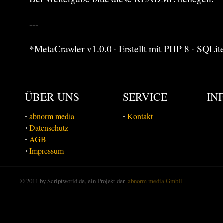
---
*MetaCrawler v1.0.0 · Erstellt mit PHP 8 · SQLi
ÜBER UNS
SERVICE
IN
abnorm media
Kontakt
Datenschutz
AGB
Impressum
© 2011 by Scriptworld.de, ein Projekt der
abnorm media GmbH