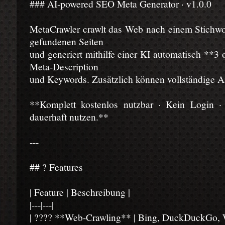
### AI-powered SEO Meta Generator · v1.0.0
MetaCrawler crawlt das Web nach einem Stichwor
gefundenen Seiten
und generiert mithilfe einer KI automatisch **3 o
Meta-Description
und Keywords. Zusätzlich können vollständige Ar
**Komplett kostenlos nutzbar · Kein Login ·
dauerhaft nutzen.**
---
## ? Features
| Feature | Beschreibung |
|---|---|
| ???? **Web-Crawling** | Bing, DuckDuckGo, W