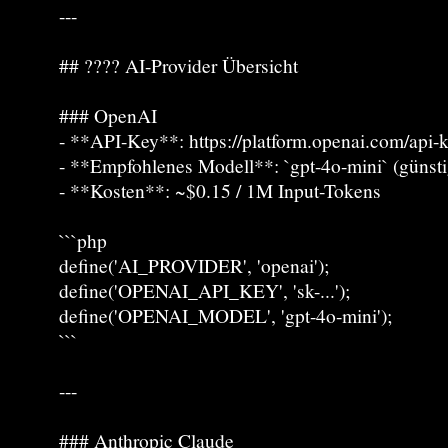
---
## ???? AI-Provider Übersicht
### OpenAI
- **API-Key**: https://platform.openai.com/api-
- **Empfohlenes Modell**: `gpt-4o-mini` (günstig
- **Kosten**: ~$0.15 / 1M Input-Tokens
```php
define('AI_PROVIDER', 'openai');
define('OPENAI_API_KEY', 'sk-...');
define('OPENAI_MODEL', 'gpt-4o-mini');
```
---
### Anthropic Claude