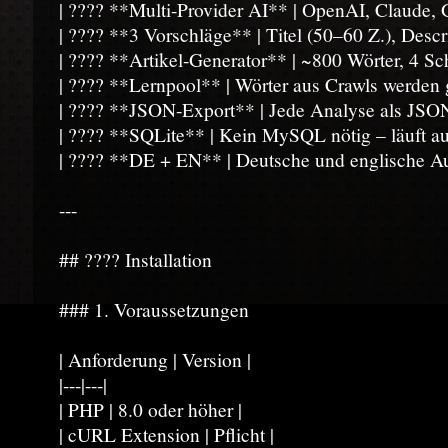
| ???? **Multi-Provider AI** | OpenAI, Claude, G
| ???? **3 Vorschläge** | Titel (50–60 Z.), Desc
| ???? **Artikel-Generator** | ~800 Wörter, 4 Sc
| ???? **Lernpool** | Wörter aus Crawls werden 
| ???? **JSON-Export** | Jede Analyse als JSON-
| ???? **SQLite** | Kein MySQL nötig – läuft au
| ???? **DE + EN** | Deutsche und englische A
---
## ???? Installation
### 1. Voraussetzungen
| Anforderung | Version |
|---|---|
| PHP | 8.0 oder höher |
| cURL Extension | Pflicht |