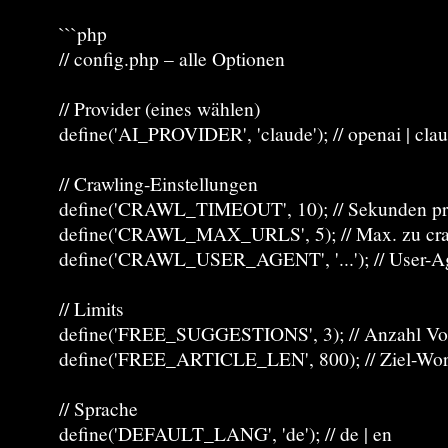
```php
// config.php – alle Optionen
// Provider (eines wählen)
define('AI_PROVIDER', 'claude'); // openai | claud
// Crawling-Einstellungen
define('CRAWL_TIMEOUT', 10); // Sekunden pr
define('CRAWL_MAX_URLS', 5); // Max. zu cr
define('CRAWL_USER_AGENT', '...'); // User-Ag
// Limits
define('FREE_SUGGESTIONS', 3); // Anzahl Vor
define('FREE_ARTICLE_LEN', 800); // Ziel-Wort
// Sprache
define('DEFAULT_LANG', 'de'); // de | en