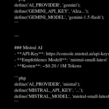
define('AI_PROVIDER', 'gemini');
define('GEMINI_API_KEY', 'AIza...');
define('GEMINI_MODEL', 'gemini-1.5-flash');
```
---
### Mistral AI
- **API-Key**: https://console.mistral.ai/api-key
- **Empfohlenes Modell**: `mistral-small-latest`
- **Kosten**: ~$0.20 / 1M Tokens
```php
define('AI_PROVIDER', 'mistral');
define('MISTRAL_API_KEY', '...');
define('MISTRAL_MODEL', 'mistral-small-latest'
```