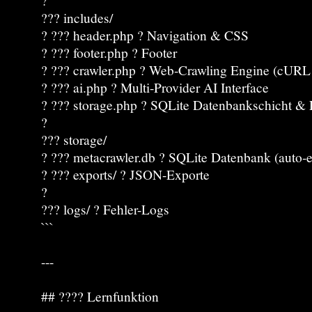
?
??? includes/
? ??? header.php ? Navigation & CSS
? ??? footer.php ? Footer
? ??? crawler.php ? Web-Crawling Engine (cURL 
? ??? ai.php ? Multi-Provider AI Interface
? ??? storage.php ? SQLite Datenbankschicht & 
?
??? storage/
? ??? metacrawler.db ? SQLite Datenbank (auto-er
? ??? exports/ ? JSON-Exporte
?
??? logs/ ? Fehler-Logs
```
---
## ???? Lernfunktion