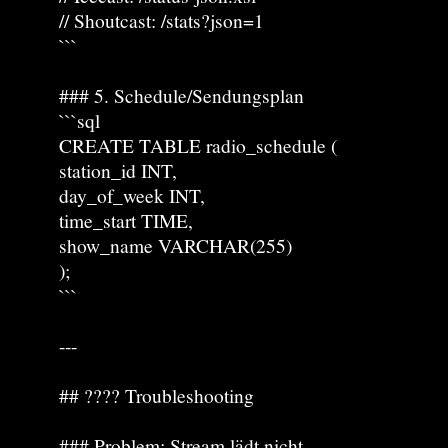
// Shoutcast: /stats?json=1
```
### 5. Schedule/Sendungsplan
```sql
CREATE TABLE radio_schedule (
station_id INT,
day_of_week INT,
time_start TIME,
show_name VARCHAR(255)
);
```
---
## ???? Troubleshooting
### Problem: Stream lädt nicht