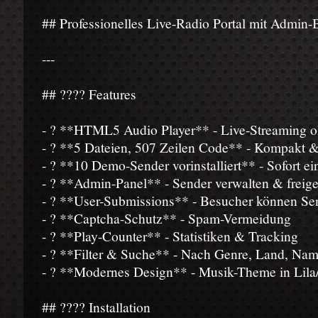
## Professionelles Live-Radio Portal mit Admin-
---
## ???? Features
- ? **HTML5 Audio Player** - Live-Streaming o
- ? **5 Dateien, 507 Zeilen Code** - Kompakt & 
- ? **10 Demo-Sender vorinstalliert** - Sofort ei
- ? **Admin-Panel** - Sender verwalten & freig
- ? **User-Submissions** - Besucher können Se
- ? **Captcha-Schutz** - Spam-Vermeidung
- ? **Play-Counter** - Statistiken & Tracking
- ? **Filter & Suche** - Nach Genre, Land, Na
- ? **Modernes Design** - Musik-Theme in Lila
## ???? Installation