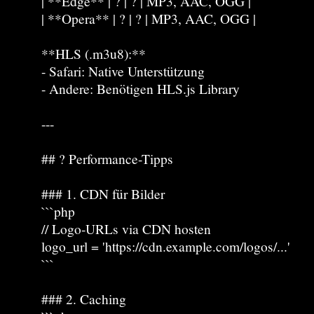
| **Edge** | ? | ? | MP3, AAC, OGG |
| **Opera** | ? | ? | MP3, AAC, OGG |
**HLS (.m3u8):**
- Safari: Native Unterstützung
- Andere: Benötigen HLS.js Library
---
## ? Performance-Tipps
### 1. CDN für Bilder
```php
// Logo-URLs via CDN hosten
logo_url = 'https://cdn.example.com/logos/...'
```
### 2. Caching