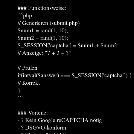
### Funktionsweise:
```php
// Generieren (submit.php)
$num1 = rand(1, 10);
$num2 = rand(1, 10);
$_SESSION['captcha'] = $num1 + $num2;
// Anzeige: "7 + 3 = ?"
// Prüfen
if(intval($answer) === $_SESSION['captcha']) {
// Korrekt
}
```
### Vorteile:
- ? Kein Google reCAPTCHA nötig
- ? DSGVO-konform