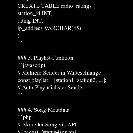
CREATE TABLE radio_ratings (
station_id INT,
rating INT,
ip_address VARCHAR(45)
);
```
### 3. Playlist-Funktion
```javascript
// Mehrere Sender in Warteschlange
const playlist = [station1, station2, ...];
// Auto-Play nächster Sender
```
### 4. Song-Metadata
```php
// Aktueller Song via API
// Icecast: /status-json.xsl