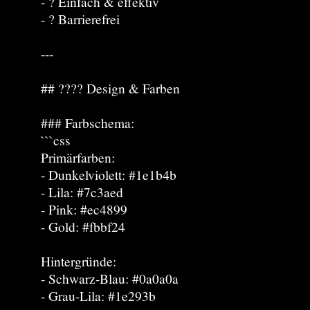
- ? Einfach & effektiv
- ? Barrierefrei
---
## ???? Design & Farben
### Farbschema:
```css
Primärfarben:
- Dunkelviolett: #1e1b4b
- Lila: #7c3aed
- Pink: #ec4899
- Gold: #fbbf24
Hintergründe:
- Schwarz-Blau: #0a0a0a
- Grau-Lila: #1e293b