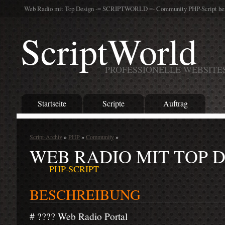
Web Radio mit Top Design -= SCRIPTWORLD =- Community PHP-Script her
ScriptWorld
PROFESSIONELLE WEBSITE
Startseite
Scripte
Auftrag
Script-Archiv
»
PHP
»
Community
»
WEB RADIO MIT TOP 
PHP-SCRIPT
BESCHREIBUNG
# ???? Web Radio Portal