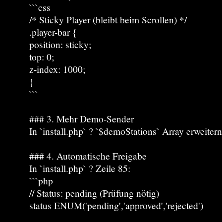
```css
/* Sticky Player (bleibt beim Scrollen) */
.player-bar {
position: sticky;
top: 0;
z-index: 1000;
}
```
### 3. Mehr Demo-Sender
In `install.php` ? `$demoStations` Array erweitern
### 4. Automatische Freigabe
In `install.php` ? Zeile 85:
```php
// Status: pending (Prüfung nötig)
status ENUM('pending','approved','rejected')