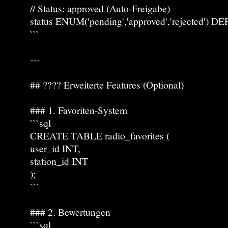
// Status: approved (Auto-Freigabe)
status ENUM('pending','approved','rejected') D
```
---
## ???? Erweiterte Features (Optional)
### 1. Favoriten-System
```sql
CREATE TABLE radio_favorites (
user_id INT,
station_id INT
);
```
### 2. Bewertungen
```sql