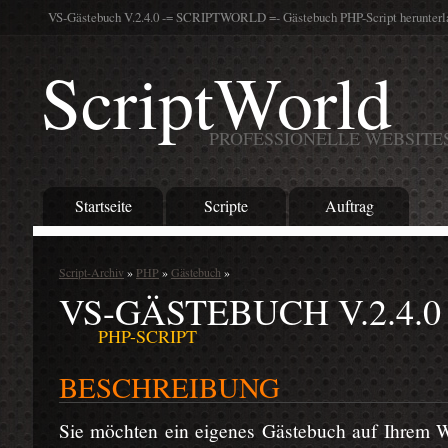
VS-Gästebuch V.2.4.0 -= SCRIPTWORLD =- Gästebuch PHP-Script herunterl
ScriptWorld
PROFESSIONELLE WEBSITE
Startseite
Scripte
Auftrag
Script-Archiv
»
PHP
»
Gästebuch
»
VS-GÄSTEBUCH V.2.4.0
PHP-SCRIPT
BESCHREIBUNG
Sie möchten ein eigenes Gästebuch auf Ihrem W