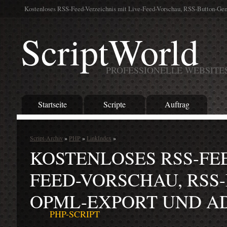
Kostenloses RSS-Feed-Verzeichnis mit Live-Feed-Vorschau, RSS-Button-Ge
ScriptWorld
PROFESSIONELLE WEBSITE
Startseite
Scripte
Auftrag
Script-Archiv
»
PHP
»
LinkIndex
»
KOSTENLOSES RSS-FEE
FEED-VORSCHAU, RSS
OPML-EXPORT UND A
PHP-SCRIPT